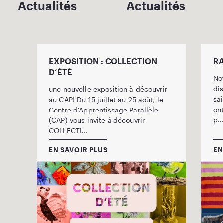
Actualités
Actualités
RAPPORT ANNUEL 2025-2026 !
Notre rapport annuel est maintenant
disponible ! Découvrez les faits
r
saillants de l’année, les projets qui
ont pris vie, les témoignages de nos
p...
EN SAVOIR PLUS