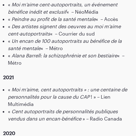
«
Moi m’aime cent-autoportraits, un événement
bénéfice inédit et exclusif
«
– NéoMédia
«
Peindre au profit de la santé mentale
«
– Accès
«
Des artistes signent des oeuvres au moi m’aime
cent-autoportraits
«
– Courrier du sud
«
Un encan de 100 autoportraits au bénéfice de la
santé mentale
«
– Métro
«
Alana Barrell: la schizophrénie et son bestiaire
«
–
Métro
2021
«
Moi m’aime, cent autoportraits » : une centaine de
personnalités pour la cause du CAP
! » – Lien
Multimédia
«
Cent autoportraits de personnalités publiques
vendus dans un encan-bénéfice
» – Radio Canada
2020