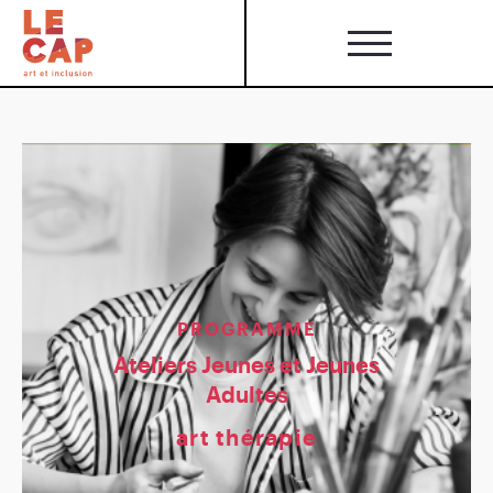
PROGRAMME
Ateliers Jeunes et Jeunes
Adultes
art thérapie