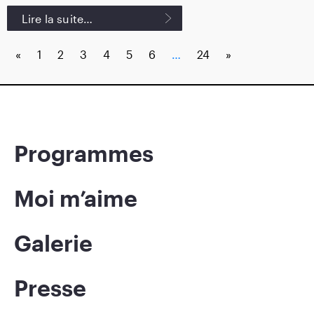
Lire la suite…
Posts navigation
«
1
2
3
4
5
6
…
24
»
Programmes
Moi m’aime
Galerie
Presse